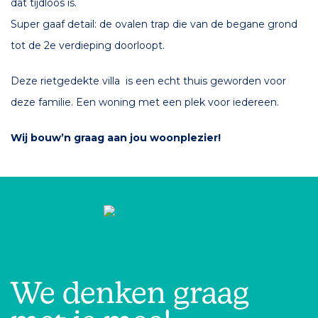
dat tijdloos is.
Super gaaf detail: de ovalen trap die van de begane grond
tot de 2e verdieping doorloopt.
Deze rietgedekte villa is een echt thuis geworden voor
deze familie. Een woning met een plek voor iedereen.
Wij bouw’n graag aan jou woonplezier!
EDRIJF SCHOLTE OP REIMER
1-680 797
@scholteopreimer.com
We denken graag