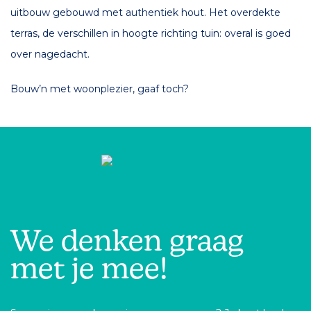
uitbouw gebouwd met authentiek hout. Het overdekte
terras, de verschillen in hoogte richting tuin: overal is goed
over nagedacht.
Bouw’n met woonplezier, gaaf toch?
EDRIJF SCHOLTE OP REIMER
1-680 797
@scholteopreimer.com
We denken graag
met je mee!