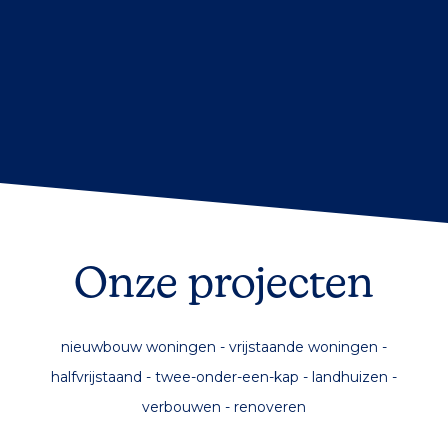
Ons team van 'vakleu' staat
klaar
Bouwbedrijf Scholte op Reimer
Team 'Vakleu oet Vasse'
Onze projecten
nieuwbouw woningen - vrijstaande woningen -
halfvrijstaand - twee-onder-een-kap - landhuizen -
verbouwen - renoveren